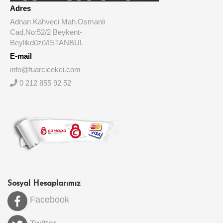
Adres
Adnan Kahveci Mah.Osmanlı
Cad.No:52/2 Beykent-
Beylikdüzü/İSTANBUL
E-mail
info@fuarcicekci.com
0 212 855 92 52
Sosyal Hesaplarımız
Facebook