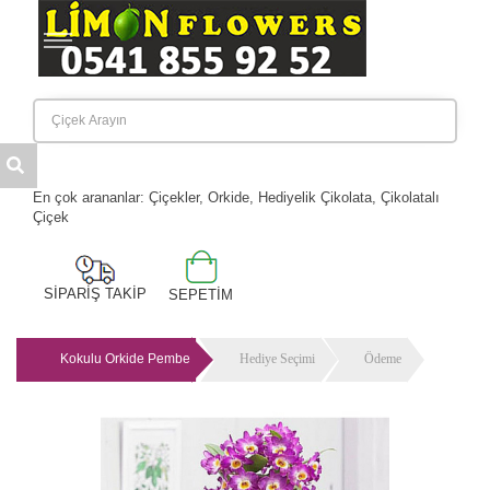
Anasayfa
Kategoriler
Hakkımızda
Banka Hesaplarımız
İletişim
En çok arananlar: Çiçekler, Orkide, Hediyelik Çikolata, Çikolatalı
Çiçek
SİPARİŞ TAKİP
SEPETİM
Kokulu Orkide Pembe
Hediye Seçimi
Ödeme