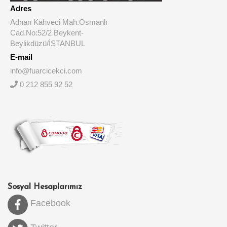
Adres
Adnan Kahveci Mah.Osmanlı
Cad.No:52/2 Beykent-
Beylikdüzü/İSTANBUL
E-mail
info@fuarcicekci.com
0 212 855 92 52
Sosyal Hesaplarımız
Facebook