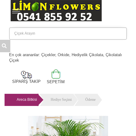
Anasayfa
Kategoriler
Hakkımızda
Banka Hesaplarımız
İletişim
En çok arananlar: Çiçekler, Orkide, Hediyelik Çikolata, Çikolatalı
Çiçek
SİPARİŞ TAKİP
SEPETİM
Areca Bitkisi
Hediye Seçimi
Ödeme